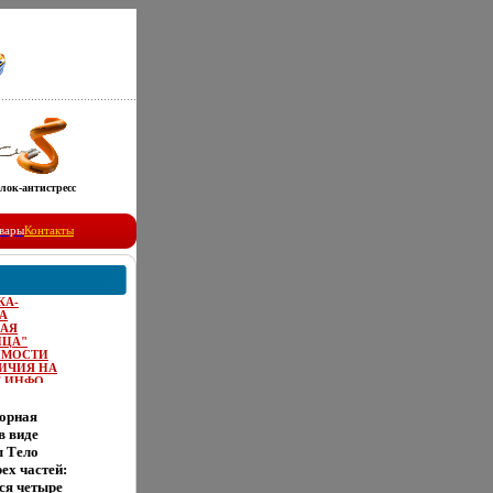
лок-антистресс
вары
Контакты
КА-
А
НАЯ
ИЦА"
ИМОСТИ
ИЧИЯ НА
Е ИНФО
орная
в виде
ы Тело
рех частей:
ся четыре