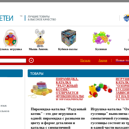
узыка. игрушка
Мышь Аними.
Кубики-пазлы
Бусинки
Бре
Начало
Акция
|
Новые то
ПИРАМИДКА-
ИГРУШ
КАТАЛКА
КАТАЛК
"РАДУЖНЫЙ
"ОЗОР
КОТИК"
ГУСЕН
ОТЛИЧАЕТСЯ
ЗАВИС
ФУНКЦИОНАЛЬНОСТЬЮ
ОТ НАЛ
И НЕОБЫЧНЫМ
СКЛАД
ДИЗАЙНОМ
12387D.
 язык
ИНФО 8215D.
Пирамидка-каталка "Радужный
Игрушка-каталка "Оз
ильмов
котик" - это две игрушки в
гусеница" выполнена 
одной: пирамидка с разными по
симпатичной гусениц
цвету и форме деталями и
гусеницы состоит из т
каталка с симпатичной
в одной части находят