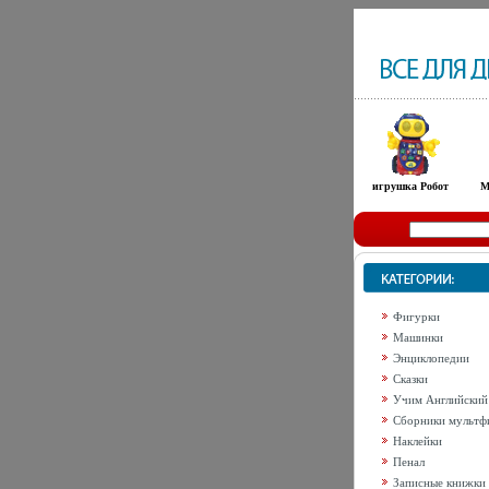
игрушка Робот
М
Фигурки
Машинки
Энциклопедии
Сказки
Учим Английский
Сборники мультф
Наклейки
Пенал
Записные книжки