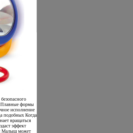
 безопасного
а Плавные формы
бычное исполнение
да подобных Когда
нает вращаться
здаст эффект
ся Малыш может