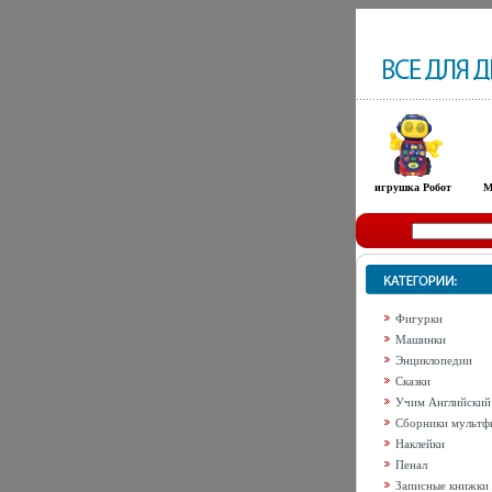
игрушка Робот
М
Фигурки
Машинки
Энциклопедии
Сказки
Учим Английский
Сборники мультф
Наклейки
Пенал
Записные книжки