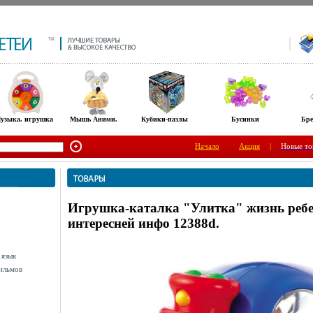
узыка. игрушка
Мышь Аними.
Кубики-пазлы
Бусинки
Бре
Начало
Акция
|
Новые то
Игрушка-каталка "Улитка" жизнь ребе
интересней инфо 12388d.
 язык
ильмов