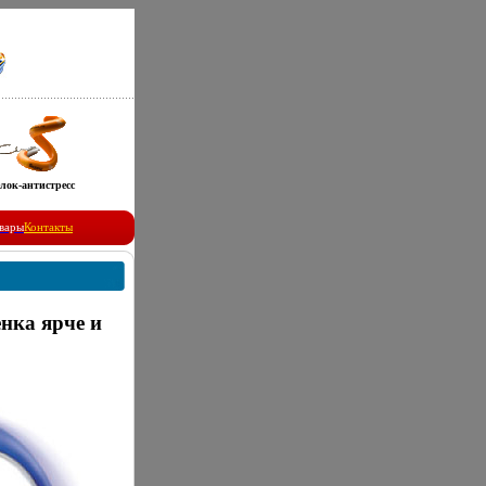
лок-антистресс
вары
Контакты
нка ярче и