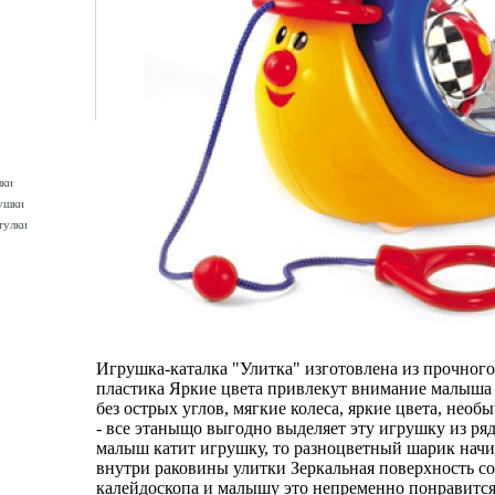
шки
ушки
тулки
Игрушка-каталка "Улитка" изготовлена из прочного
пластика Яркие цвета привлекут внимание малыш
без острых углов, мягкие колеса, яркие цвета, нео
- все этаныщо выгодно выделяет эту игрушку из ря
малыш катит игрушку, то разноцветный шарик начи
внутри раковины улитки Зеркальная поверхность со
калейдоскопа и малышу это непременно понравит