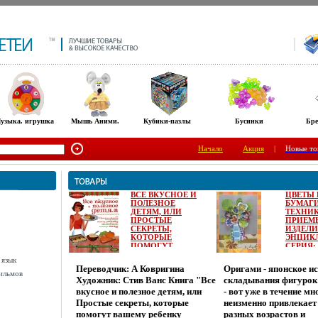
узыка. игрушка
Мышь Аними.
Кубики-пазлы
Бусинки
Бре
Начало
Акция
|
Новые то
ВСЕ ВКУСНОЕ И
ЦВЕТЫ 
ПОЛЕЗНОЕ
БУМАГ
ДЕТЯМ, ИЛИ
ТЕХНИ
ПРОСТЫЕ
ПРИЕМ
СЕКРЕТЫ,
ИЗДЕЛ
КОТОРЫЕ
ЭНЦИК
ПОМОГУТ
СЕРИЯ:
ВАШЕМУ
ЗОЛОТА
 язык
РЕБЕНКУ
БИБЛИ
Переводчик: А Ковригина
Оригами - японское и
ПОЛЮБИТЬ
УВЛЕЧ
ильмов
Художник: Стив Ванс Книга "Все
складывания фигурок
ПОЛЕЗНУЮ
ИНФО 7
ПИЩУ СЕРИЯ:
вкусное и полезное детям, или
- вот уже в течение мн
КУЛИНАРИЯ
Простые секреты, которые
неизменно привлекает
ИНФО 7039D.
помогут вашему ребенку
разных возрастов и