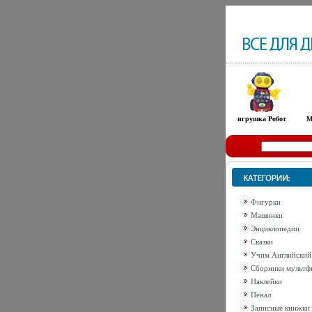
игрушка Робот
М
Фигурки
Машинки
Энциклопедии
Сказки
Учим Английский
Сборники мультф
Наклейки
Пенал
Записные книжки