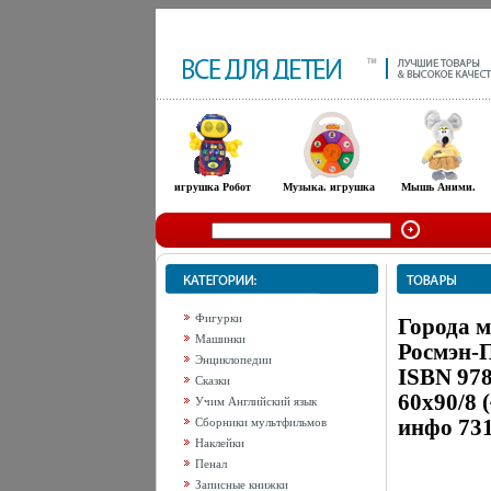
игрушка Робот
Музыка. игрушка
Мышь Аними.
Фигурки
Города 
Машинки
Росмэн-П
Энциклопедии
ISBN 978
Сказки
60x90/8 
Учим Английский язык
инфо 731
Сборники мультфильмов
Наклейки
Пенал
Записные книжки