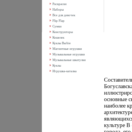
Раскраски
Наборы
Все для девочек
Flip Flap
Сумки
Конструкторы
Кошелек
Куклы Barbie
Магнитные игрушки
Музыкальные игрушки
Музыкальные шкатулки
Куклы
Игрушка-каталка
Составител
Богуславск
иллюстриро
основные с
наиболее к
архитектуре
являющихся
культуре В
города, ег