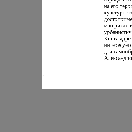
на его тер
культурног
достоприме
материках и
урбанистич
Книга адре
интересует
для самооб
Александро