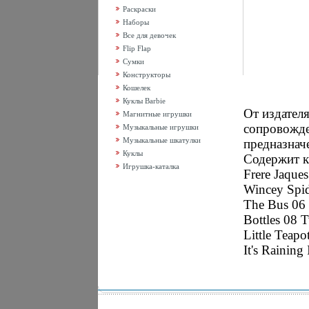
Раскраски
Наборы
Все для девочек
Flip Flap
Сумки
Конструкторы
Кошелек
Куклы Barbie
От издател
Магнитные игрушки
сопровожд
Музыкальные игрушки
Музыкальные шкатулки
предназнач
Куклы
Содержит к
Игрушка-каталка
Frere Jaque
Wincey Spid
The Bus 06
Bottles 08 T
Little Teap
It's Raining 