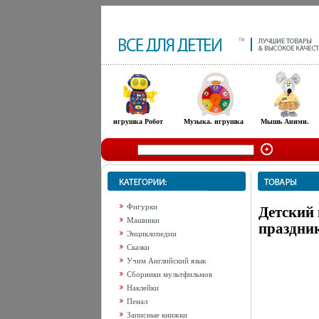
игрушка Робот
Музыка. игрушка
Мышь Аними.
Фигурки
Детский 
Машинки
праздник
Энциклопедии
Сказки
Учим Английский язык
Сборники мультфильмов
Наклейки
Пенал
Записные книжки