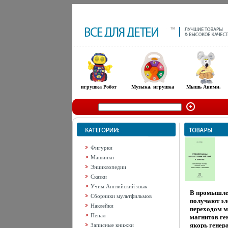
игрушка Робот
Музыка. игрушка
Мышь Аними.
Фигурки
Машинки
Энциклопедии
Сказки
Учим Английский язык
В промышле
Сборники мультфильмов
получают эл
Наклейки
переходом м
Пенал
магнитов ге
якорь генер
Записные книжки