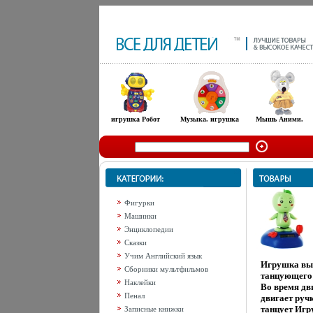
игрушка Робот
Музыка. игрушка
Мышь Аними.
Фигурки
Машинки
Энциклопедии
Сказки
Учим Английский язык
Игрушка вып
Сборники мультфильмов
танцующего 
Наклейки
Во время дв
Пенал
двигает руч
танцует Игру
Записные книжки