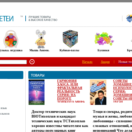
узыка. игрушка
Мышь Аними.
Кубики-пазлы
Бусинки
Бре
Начало
Акция
|
Новые то
ГАРМОНИЯ
СОВЕТЫ
ХАОСА, ИЛИ
ДОМАШНЕ
ФРАКТАЛЬНАЯ
ПСИХОЛОГ
РЕАЛЬНОСТЬ
СЕРИЯ:
СЕРИЯ: НА
ДОМАШНИ
ПОРОГЕ
СОВЕТЫ И
ТОНКОГО МИРА
1915H.
ИНФО 1910H.
 язык
Доктор технических наук
Тещи и свекры, родите
ильмов
ВЮТихоплав и кандидат
мужья и жены, любовн
технических наук ТСТихоплав
любовницы - сплошно
хорошо известны читателям как
сложных отношений, и
авторы популярных книг
непониманий Что дела