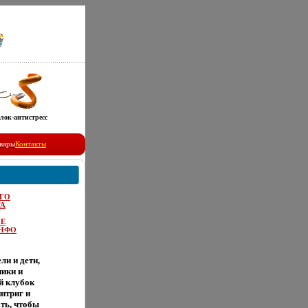
лок-антистресс
вары
Контакты
ГО
А
Е
НФО
ли и дети,
ики и
й клубок
нтриг и
ть, чтобы