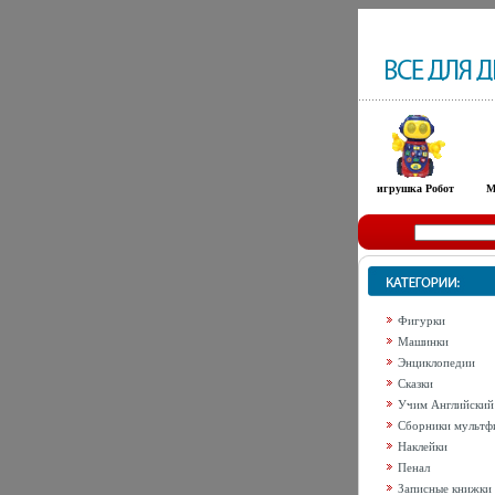
игрушка Робот
М
Фигурки
Машинки
Энциклопедии
Сказки
Учим Английский
Сборники мультф
Наклейки
Пенал
Записные книжки