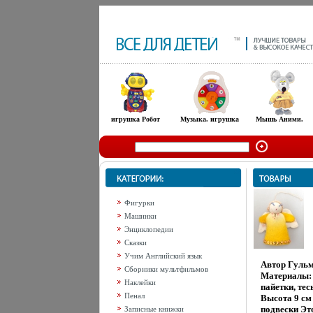
игрушка Робот
Музыка. игрушка
Мышь Аними.
Фигурки
Машинки
Энциклопедии
Сказки
Учим Английский язык
Автор Гуль
Сборники мультфильмов
Материалы: 
Наклейки
пайетки, те
Пенал
Высота 9 см
подвески Э
Записные книжки