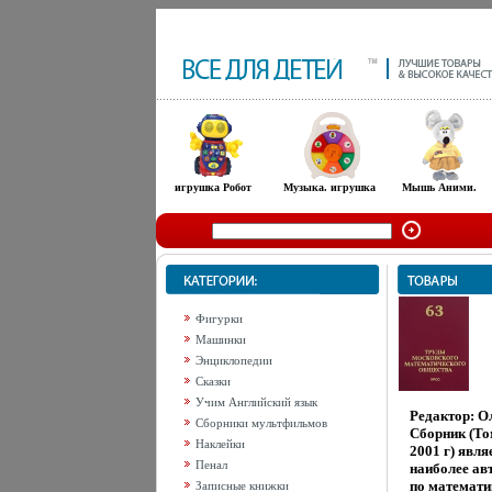
игрушка Робот
Музыка. игрушка
Мышь Аними.
Фигурки
Машинки
Энциклопедии
Сказки
Учим Английский язык
Редактор: О
Сборники мультфильмов
Сборник (Том
Наклейки
2001 г) явля
Пенал
наиболее ав
по математи
Записные книжки