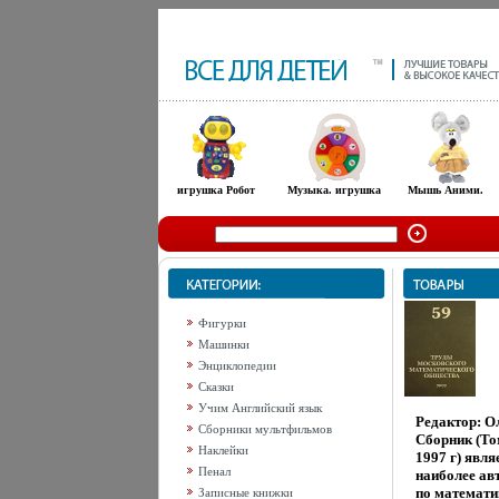
игрушка Робот
Музыка. игрушка
Мышь Аними.
Фигурки
Машинки
Энциклопедии
Сказки
Учим Английский язык
Редактор: О
Сборники мультфильмов
Сборник (Том
Наклейки
1997 г) явля
Пенал
наиболее ав
по математи
Записные книжки