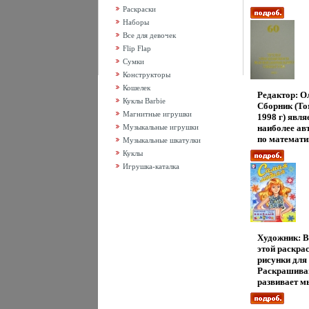
оригинальны
Раскраски
монографиче
Наборы
актуальным
Все для девочек
современной
Flip Flap
внутри? Сод
Сумки
Конструкторы
Кошелек
Редактор: О
Куклы Barbie
Сборник (Том
Магнитные игрушки
1998 г) явля
Музыкальные игрушки
наиболее ав
по математи
Музыкальные шкатулки
оригинальны
Куклы
монографиче
Игрушка-каталка
актуальным
современной
внутри? Сод
Художник: В
этой раскра
рисунки для
Раскрашива
развивает м
моторику ру
полезна для