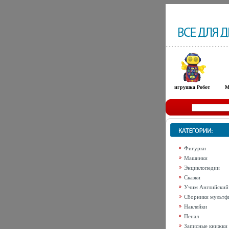
игрушка Робот
М
Фигурки
Машинки
Энциклопедии
Сказки
Учим Английский
Сборники мультф
Наклейки
Пенал
Записные книжки