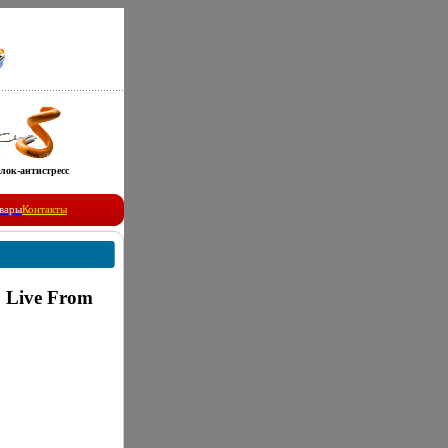
лок-антистресс
вары
Контакты
: Live From