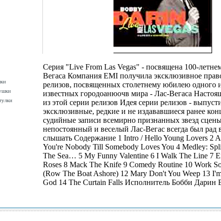
Серия "Live From Las Vegas" - посвящена 100-летн
Вегаса Компания EMI получила эксклюзивное прав
шки
релизов, посвященных столетнему юбилею одного 
ушки
известных городоанюочв мира - Лас-Вегаса Настоящ
тулки
из этой серии релизов Идея серии релизов - выпуст
эксклюзивные, редкие и не издававшиеся ранее кон
судийные записи всемирно признанных звезд сцены
непостоянный и веселый Лас-Вегас всегда был рад 
слышать Содержание 1 Intro / Hello Young Lovers 2 A
You're Nobody Till Somebody Loves You 4 Medley: Spl
The Sea… 5 My Funny Valentine 6 I Walk The Line 7 E
Roses 8 Mack The Knife 9 Comedy Routine 10 Work So
(Row The Boat Ashore) 12 Mary Don't You Weep 13 I
God 14 The Curtain Falls Исполнитель Бобби Дарин 