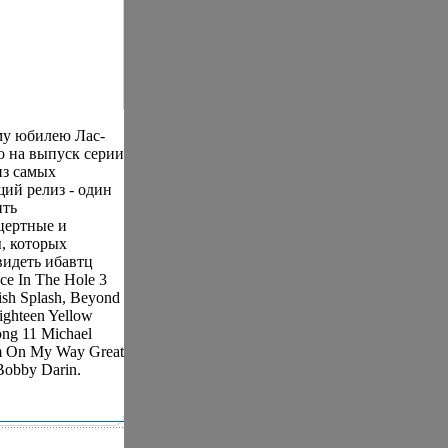
ему юбилею Лас-
о на выпуск серии
из самых
ий релиз - один
ить
цертные и
, которых
видеть ибавтц
ce In The Hole 3
ish Splash, Beyond
ighteen Yellow
ng 11 Michael
'm On My Way Great
Bobby Darin.