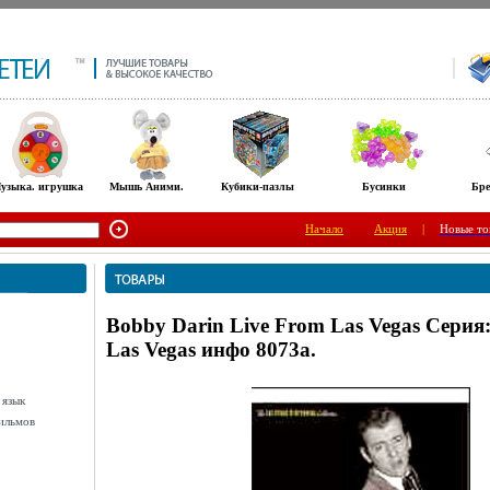
узыка. игрушка
Мышь Аними.
Кубики-пазлы
Бусинки
Бре
Начало
Акция
|
Новые то
Bobby Darin Live From Las Vegas Серия
Las Vegas инфо 8073a.
 язык
ильмов