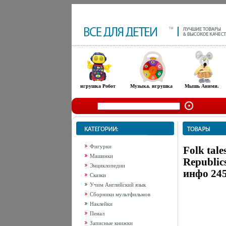
игрушка Робот
Музыка. игрушка
Мышь Аними.
Фигурки
Folk tale
Машинки
Republics
Энциклопедии
инфо 245
Сказки
Учим Английский язык
Сборники мультфильмов
Наклейки
Пенал
Записные книжки