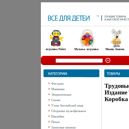
игрушка Робот
Музыка. игрушка
Мышь Аними.
Фигурки
Трудовы
Машинки
Издание 
Энциклопедии
Коробка 
Сказки
Учим Английский язык
Сборники мультфильмов
Наклейки
Пенал
Записные книжки