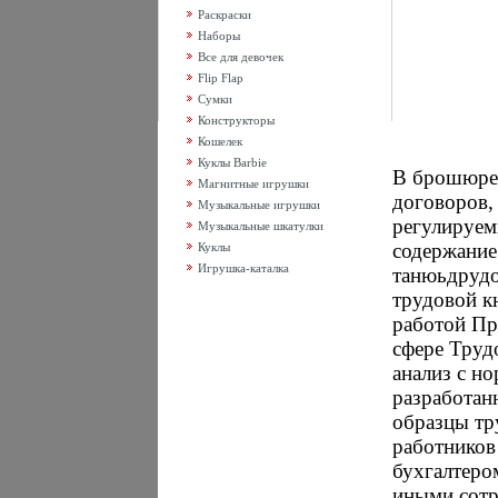
Раскраски
Наборы
Все для девочек
Flip Flap
Сумки
Конструкторы
Кошелек
Куклы Barbie
В брошюре 
Магнитные игрушки
договоров,
Музыкальные игрушки
регулируем
Музыкальные шкатулки
содержание
Куклы
Игрушка-каталка
танюьдрудо
трудовой к
работой Пр
сфере Труд
анализ с н
разработан
образцы тр
работников
бухгалтеро
иными сотр