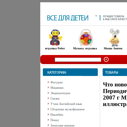
игрушка Робот
Музыка. игрушка
Мышь Аними.
Фигурки
Что ново
Машинки
Периодич
Энциклопедии
2007 г М
Сказки
иллюстр
Учим Английский язык
Сборники мультфильмов
Наклейки
Пенал
Записные книжки