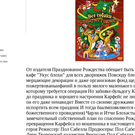
шки
ушки
тулки
От издателя Празднование Рождества обещает быть
кафе "Укус блохи" для всех дворняжек Повсюду бле
мерцающие декорации и даже организован фонд щ
пожертвованыифаний в пользу милого маленького 
которому требуется операция Но забияке-бульдогу К
до праздника и хорошего настроения Карфейс не л
он его даже ненавидит Вместе со своими дружками
испортить всем праздник И тогда баалмпоявляются 
божественного провидения) Чарли и Итчи Блохасты
замечательный собственный план по спасению Рож
превращения Карфейса из мошенника в настоящего
героя Режиссер: Пол Сабелла Продюсеры: Пол Саб
Дерн Творческий коллектив Режиссер Пол Сабелла P