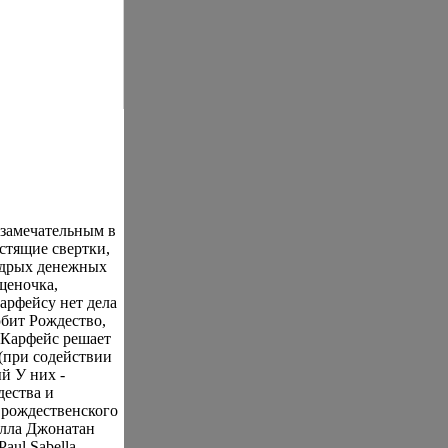
 замечательным в
стящие свертки,
едрых денежных
щеночка,
арфейсу нет дела
юбит Рождество,
 Карфейс решает
(при содействии
й У них -
дества и
 рождественского
елла Джонатан
aul Sabella