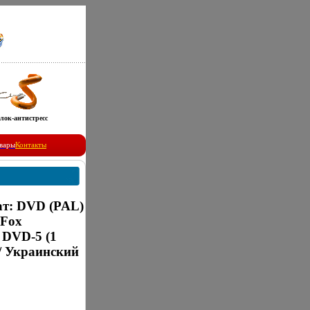
лок-антистресс
вары
Контакты
ат: DVD (PAL)
 Fox
 DVD-5 (1
 / Украинский