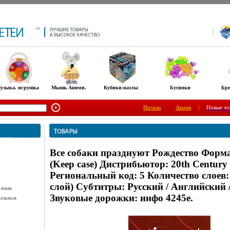
узыка. игрушка
Мышь Аними.
Кубики-пазлы
Бусинки
Бре
Начало
Акция
|
Новые то
Все собаки празднуют Рождество Форм
(Keep case) Дистрибьютор: 20th Century
Региональный код: 5 Количество слоев:
слой) Субтитры: Русский / Английский
 язык
Звуковые дорожки: инфо 4245e.
ильмов