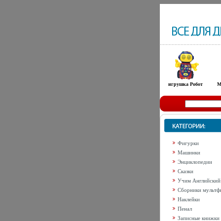
игрушка Робот
М
Фигурки
Машинки
Энциклопедии
Сказки
Учим Английский
Сборники мультф
Наклейки
Пенал
Записные книжки