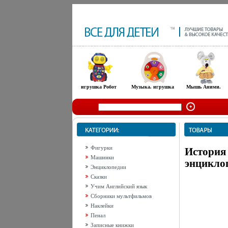
игрушка Робот
Музыка. игрушка
Мышь Аними.
Фигурки
История 
Машинки
энциклоп
Энциклопедии
Сказки
Учим Английский язык
Сборники мультфильмов
Наклейки
Пенал
Записные книжки