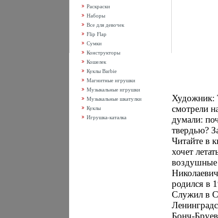
Раскраски
Наборы
Все для девочек
Flip Flap
Сумки
Конструкторы
Кошелек
Куклы Barbie
Магнитные игрушки
Музыкальные игрушки
Художник: 
Музыкальные шкатулки
смотрели н
Куклы
Игрушка-каталка
думали: по
твердью? З
Читайте в 
хочет летат
воздушные 
Николаевич
родился в 1
Служил в 
Ленинградс
Бонч-Бруеви