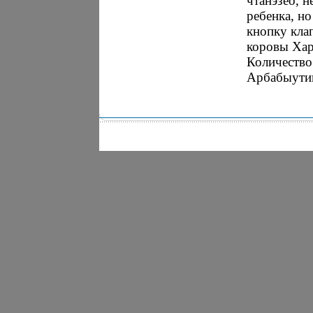
чтанэзео, 
ребенка, но
кнопку кла
коровы Хара
Количество 
Арбабыутик