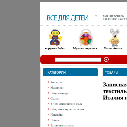
игрушка Робот
Музыка. игрушка
Мышь Аними.
Фигурки
Записна
Машинки
текстил
Энциклопедии
Италия и
Сказки
Учим Английский язык
Сборники мультфильмов
Наклейки
Пенал
Записные книжки