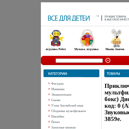
игрушка Робот
Музыка. игрушка
Мышь Аними.
Фигурки
Приключ
Машинки
мультфи
Энциклопедии
бокс) Д
Сказки
код: 0 (
Учим Английский язык
Звуковые
Сборники мультфильмов
Наклейки
3859e.
Пенал
Записные книжки