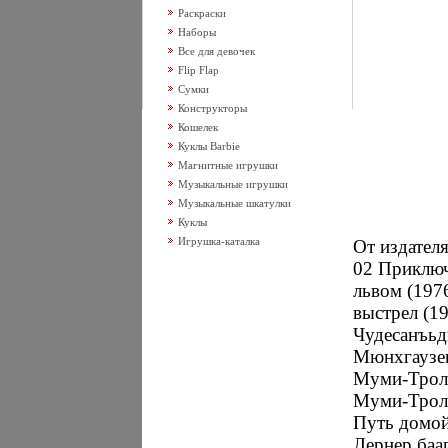
Раскраски
Наборы
Все для девочек
Flip Flap
Сумки
Конструкторы
Кошелек
Куклы Barbie
Магнитные игрушки
Музыкальные игрушки
Музыкальные шкатулки
Куклы
Игрушка-каталка
От издател
02 Приклю
львом (197
выстрел (1
Чудесанъьд
Мюнхгаузен
Муми-Троль
Муми-Троль
Путь домой
Лернер баа