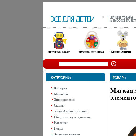
игрушка Робот
Музыка. игрушка
Мышь Аними.
Фигурки
Мягкая 
Машинки
элементо
Энциклопедии
Сказки
Учим Английский язык
Сборники мультфильмов
Наклейки
Пенал
Записные книжки