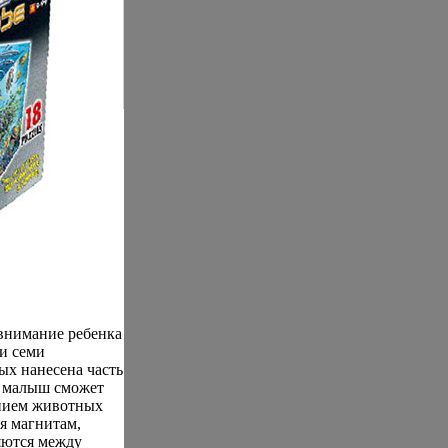
внимание ребенка
ти семи
ых нанесена часть
, малыш сможет
ением животных
я магнитам,
яются между