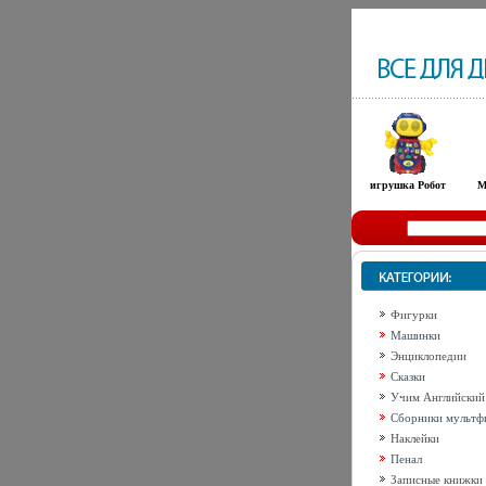
игрушка Робот
М
Фигурки
Машинки
Энциклопедии
Сказки
Учим Английский
Сборники мультф
Наклейки
Пенал
Записные книжки