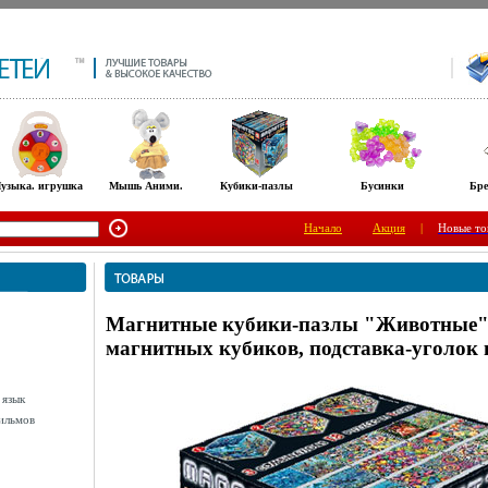
узыка. игрушка
Мышь Аними.
Кубики-пазлы
Бусинки
Бре
Начало
Акция
|
Новые то
Магнитные кубики-пазлы "Животные" 
магнитных кубиков, подставка-уголок 
 язык
ильмов