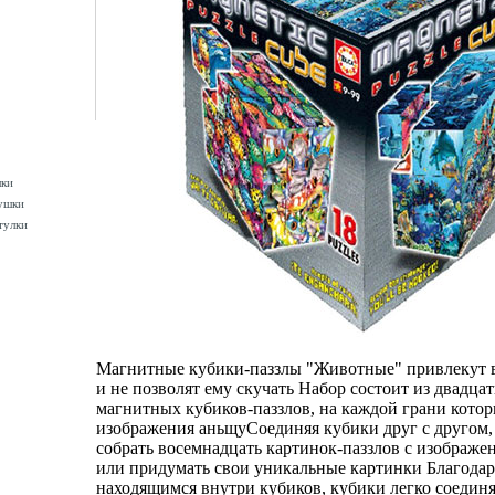
шки
ушки
тулки
Магнитные кубики-паззлы "Животные" привлекут 
и не позволят ему скучать Набор состоит из двадца
магнитных кубиков-паззлов, на каждой грани котор
изображения аньщуСоединяя кубики друг с другом
собрать восемнадцать картинок-паззлов с изображ
или придумать свои уникальные картинки Благодар
находящимся внутри кубиков, кубики легко соедин