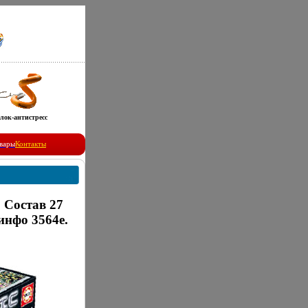
лок-антистресс
вары
Контакты
Состав 27
инфо 3564e.