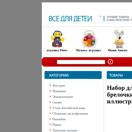
игрушка Робот
Музыка. игрушка
Мышь Аними.
Фигурки
Набор д
Машинки
брелочки
Энциклопедии
иллюстр
Сказки
Учим Английский язык
Сборники мультфильмов
Наклейки
Пенал
Записные книжки