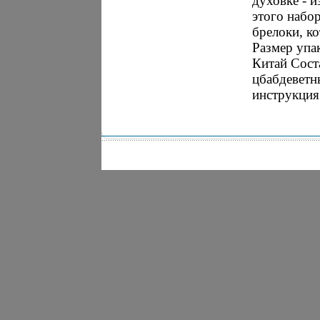
духовке - 
этого набо
брелоки, ко
Размер упак
Китай Сост
цбабдеветн
инструкция