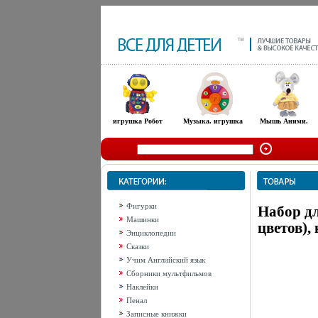
игрушка Робот
Музыка. игрушка
Мышь Аними.
Фигурки
Набор дл
Машинки
цветов),
Энциклопедии
Сказки
Учим Английский язык
Сборники мультфильмов
Наклейки
Пенал
Записные книжки