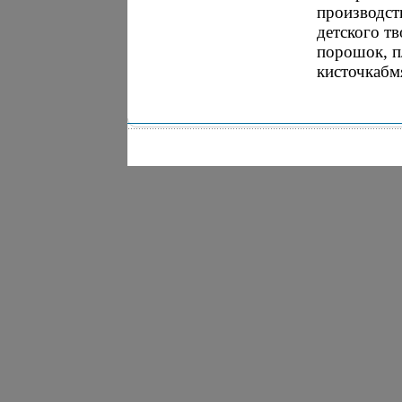
производст
детского т
порошок, пл
кисточкабм