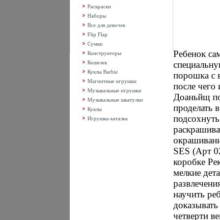
Раскраски
Наборы
Все для девочек
Flip Flap
Сумки
Ребенок са
Конструкторы
Кошелек
специальну
Куклы Barbie
порошка с в
Магнитные игрушки
после чего
Музыкальные игрушки
Доаньйщ по
Музыкальные шкатулки
проделать 
Куклы
подсохнуть
Игрушка-каталка
раскрашива
окрашивани
SES (Арт 0
коробке Рек
мелкие дета
развлечения
научить реб
доказывать
четверти в