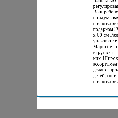
Ваныьъысот
регулироват
Ваш ребено
придумывая
препятстви
подарком! 
х 60 см Раз
упаковки: 6
Majorette -
игрушечных
ним Широк
ассортимен
делают про
детей, но и
препятстви