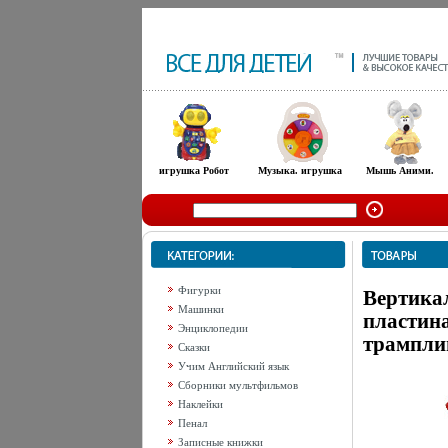
игрушка Робот
Музыка. игрушка
Мышь Аними.
Фигурки
Вертика
Машинки
пластина
Энциклопедии
трампли
Сказки
Учим Английский язык
Сборники мультфильмов
Наклейки
Пенал
Записные книжки