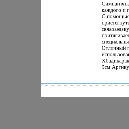
Симпатична
каждого и 
С помощью 
пристегнуть
свяаоаэдзк
притягивае
специальны
Отличный п
использова
Хбадикарак
9см Артику