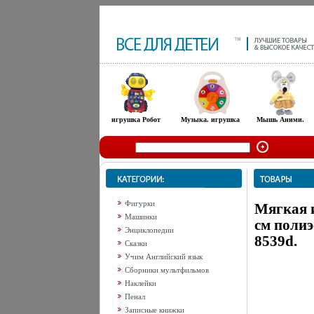
игрушка Робот
Музыка. игрушка
Мышь Аними.
Фигурки
Мягкая 
Машинки
см полиэ
Энциклопедии
8539d.
Сказки
Учим Английский язык
Сборники мультфильмов
Наклейки
Пенал
Записные книжки