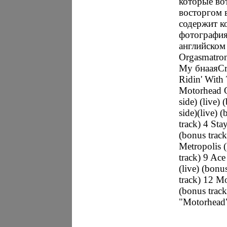
которые вот
восторгом 
содержит к
фотография
английском
Orgasmatron
My бнааяCri
Ridin' With
Motorhead O
side) (live)
side)(live) 
track) 4 Sta
(bonus track
Metropolis (
track) 9 Ace
(live) (bonu
track) 12 Mo
(bonus track
"Motorhead