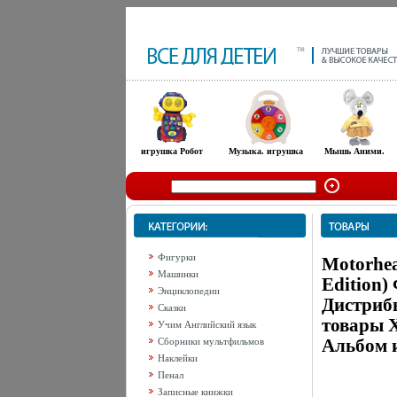
игрушка Робот
Музыка. игрушка
Мышь Аними.
Фигурки
Motorhea
Машинки
Edition)
Энциклопедии
Дистриб
Сказки
товары Х
Учим Английский язык
Альбом 
Сборники мультфильмов
Наклейки
Пенал
Записные книжки