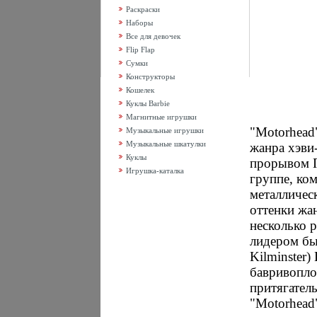
Раскраски
Наборы
Все для девочек
Flip Flap
Сумки
Конструкторы
Кошелек
Куклы Barbie
Магнитные игрушки
"Motorhead
Музыкальные игрушки
Музыкальные шкатулки
жанра хэви
Куклы
прорывом П
Игрушка-каталка
группе, ком
металличес
оттенки жан
несколько р
лидером бы
Kilminster
бавривопло
притягател
"Motorhead