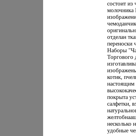
состоит из
молочника 
изображени
чемоданчик
оригинальн
отделан тк
переноски 
Наборы "Ча
Торгового д
изготавлив
изображены
котик, пчел
настоящим 
высококаче
покрыта ус
салфетки, 
натурально
желтобнааш
несколько н
удобные че