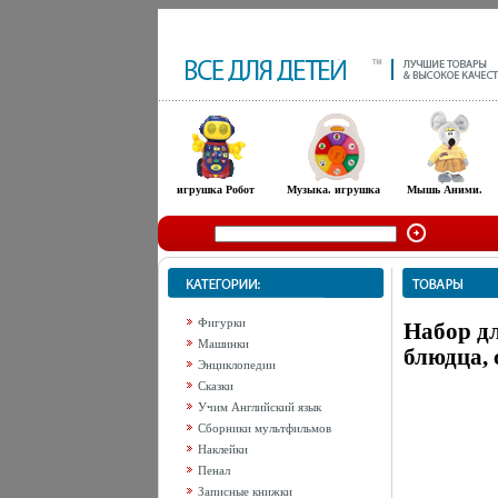
игрушка Робот
Музыка. игрушка
Мышь Аними.
Фигурки
Набор дл
Машинки
блюдца, 
Энциклопедии
Сказки
Учим Английский язык
Сборники мультфильмов
Наклейки
Пенал
Записные книжки