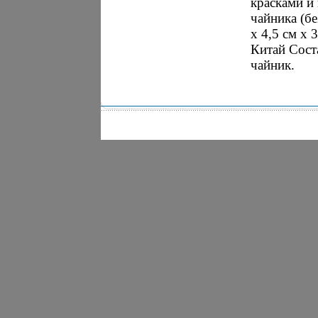
красками и
чайника (бе
х 4,5 см х 
Китай Сост
чайник.