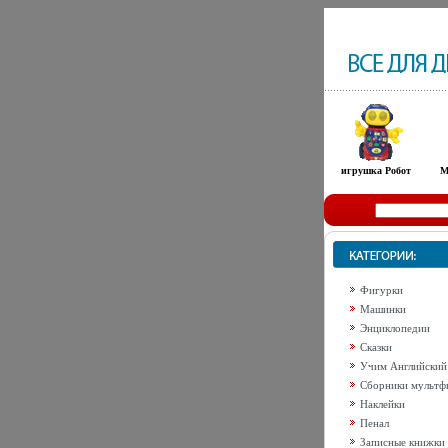
игрушка Робот
М
Фигурки
Машинки
Энциклопедии
Сказки
Учим Английский
Сборники мультф
Наклейки
Пенал
Записные книжки