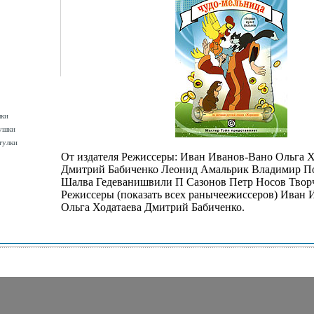
шки
ушки
тулки
От издателя Режиссеры: Иван Иванов-Вано Ольга Х
Дмитрий Бабиченко Леонид Амальрик Владимир П
Шалва Гедеванишвили П Сазонов Петр Носов Твор
Режиссеры (показать всех ранычеежиссеров) Иван 
Ольга Ходатаева Дмитрий Бабиченко.