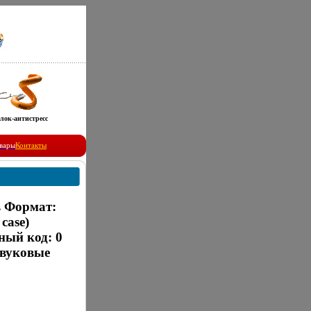
лок-антистресс
вары
Контакты
 Формат:
case)
ный код: 0
Звуковые