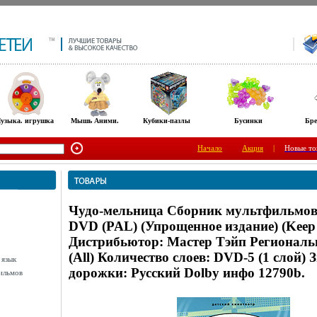
узыка. игрушка
Мышь Аними.
Кубики-пазлы
Бусинки
Бре
Начало
Акция
|
Новые то
Чудо-мельница Сборник мультфильмов
DVD (PAL) (Упрощенное издание) (Keep 
Дистрибьютор: Мастер Тэйп Региональ
(All) Количество слоев: DVD-5 (1 слой) 
 язык
дорожки: Русский Dolby инфо 12790b.
ильмов