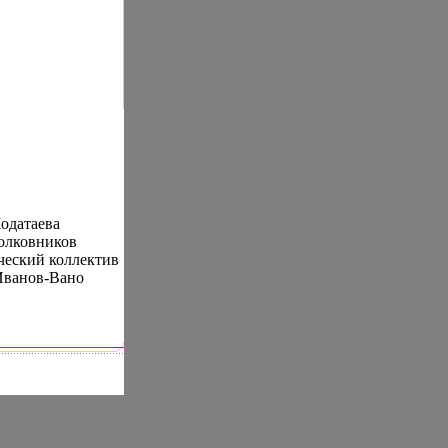
одатаева
олковников
ческий коллектив
Иванов-Вано