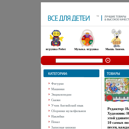
игрушка Робот
Музыка. игрушка
Мышь Аними.
Фигурки
Машинки
Энциклопедии
Сказки
Учим Английский язык
Редактор: 
Сборники мультфильмов
Художник: Н
Наклейки
этой удивит
Пенал
10 самых по
песен, кажд
Записные книжки