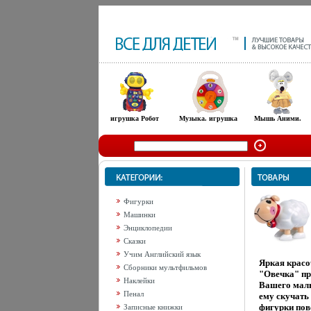
игрушка Робот
Музыка. игрушка
Мышь Аними.
Фигурки
Машинки
Энциклопедии
Сказки
Учим Английский язык
Яркая красо
Сборники мультфильмов
"Овечка" пр
Наклейки
Вашего малы
Пенал
ему скучать 
фигурки пов
Записные книжки