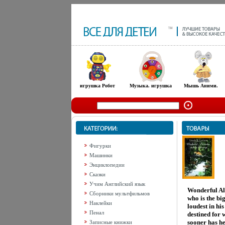
игрушка Робот
Музыка. игрушка
Мышь Аними.
Фигурки
Машинки
Энциклопедии
Сказки
Учим Английский язык
Wonderful Ale
Сборники мультфильмов
who is the big
Наклейки
loudest in his
Пенал
destined for 
sooner has he
Записные книжки