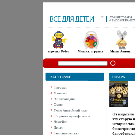
игрушка Робот
Музыка. игрушка
Мышь Аними.
Фигурки
Машинки
Энциклопедии
Сказки
Учим Английский язык
От издателя 
Сборники мультфильмов
эту старую 
Наклейки
историю так 
Пенал
бесхитростно
бы ребенок,
Записные книжки