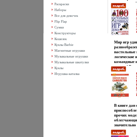
материалов!
Раскраски
поделок пом
Наборы
приятно про
Все для девочек
но развивае
Flip Flap
мелкую мото
Сумки
ребенку раз
себе Автор 
Конструкторы
Кошелек
Мир игр уди
Куклы Barbie
разнообразе
Магнитные игрушки
настольные 
Музыкальные игрушки
логические 
командные и
Музыкальные шкатулки
угодно! В э
Куклы
самые увлек
Игрушка-каталка
классически
ещеанэцю н
дедушкам, и
совсем недав
"Монополия
для маленько
В книге дан
большой ком
приспособле
всей семьи! 
прочих моде
понадобятся
облегчающих
специальные
значительно
иногда буде
над модель
бавгмручки 
предназначе
добро пожал