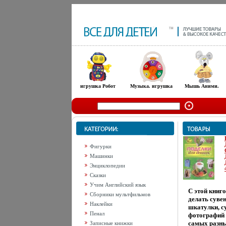
игрушка Робот
Музыка. игрушка
Мышь Аними.
Фигурки
Машинки
Энциклопедии
Сказки
Учим Английский язык
С этой книг
Сборники мультфильмов
делать суве
Наклейки
шкатулки, с
Пенал
фотографий 
самых разн
Записные книжки